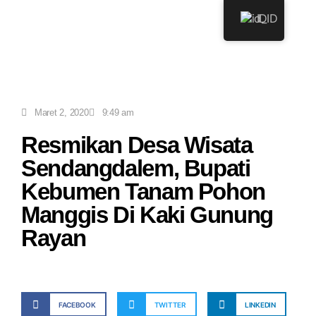
ID
Maret 2, 2020
9:49 am
Resmikan Desa Wisata
Sendangdalem, Bupati
Kebumen Tanam Pohon
Manggis Di Kaki Gunung
Rayan
FACEBOOK
TWITTER
LINKEDIN