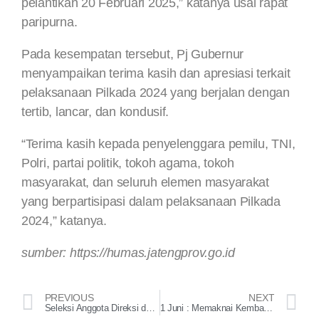
pelantikan 20 Februari 2025,” katanya usai rapat
paripurna.
Pada kesempatan tersebut, Pj Gubernur
menyampaikan terima kasih dan apresiasi terkait
pelaksanaan Pilkada 2024 yang berjalan dengan
tertib, lancar, dan kondusif.
“Terima kasih kepada penyelenggara pemilu, TNI,
Polri, partai politik, tokoh agama, tokoh
masyarakat, dan seluruh elemen masyarakat
yang berpartisipasi dalam pelaksanaan Pilkada
2024,” katanya.
sumber: https://humas.jatengprov.go.id
PREVIOUS
NEXT
Seleksi Anggota Direksi dan Dewan Komisaris BUMD Bidang Jasa dan Produksi
1 Juni : Memaknai Kembali Hari Lahir Pancasila di Era Digital