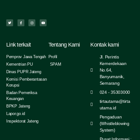
Link terkait
Tentang Kami
Kontak kami
Pemprov Jawa Tengah
Profil
Jl. Perintis
Kemerdekaan
Kementrian PU
SPAM
No.64,
Dinas PUPR Jateng
Banyumanik,
Komisi Pemberantasan
Semarang
Korupsi
024 - 35303000
Badan Pemeriksa
Keuangan
tirtautama@tirta
BPKP Jateng
utama.id
Lapor.go.id
Pengaduan
Inspektorat Jateng
(Whistleblowing
System)
Pusat Informasi :