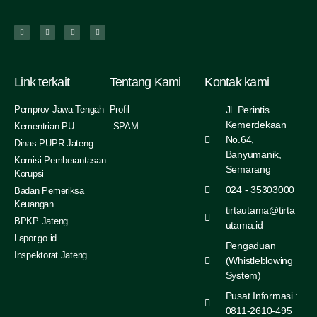
Link terkait
Tentang Kami
Kontak kami
Pemprov Jawa Tengah
Profil
Jl. Perintis
Kemerdekaan
Kementrian PU
SPAM
No.64,
Dinas PUPR Jateng
Banyumanik,
Komisi Pemberantasan
Semarang
Korupsi
024 - 35303000
Badan Pemeriksa
Keuangan
tirtautama@tirta
BPKP Jateng
utama.id
Lapor.go.id
Pengaduan
Inspektorat Jateng
(Whistleblowing
System)
Pusat Informasi :
0811-2610-495