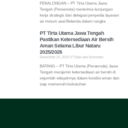
PEKALONGAN – PT Tirta Utama Jawa
Tengah (Perseroda) menerima kunjungan
kerja strategis dari delegasi penyedia layanan
air minum asal Belanda dalam rangka
PT Tirta Utama Jawa Tengah
Pastikan Ketersediaan Air Bersih
Aman Selama Libur Nataru
2025/2026
Desember 25, 2025
Tidak ada Komentar
BATANG – PT Tirta Utama (Perseroda) Jawa
Tengah menjamin ketersediaan air bersih di
sejumlah wilayahnya dalam kondisi aman dan
siap memenuhi kebutuhan