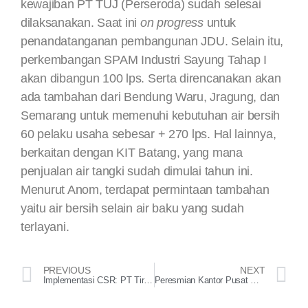
kewajiban PT TUJ (Perseroda) sudah selesai
dilaksanakan. Saat ini
on progress
untuk
penandatanganan pembangunan JDU. Selain itu,
perkembangan SPAM Industri Sayung Tahap I
akan dibangun 100 lps. Serta direncanakan akan
ada tambahan dari Bendung Waru, Jragung, dan
Semarang untuk memenuhi kebutuhan air bersih
60 pelaku usaha sebesar + 270 lps. Hal lainnya,
berkaitan dengan KIT Batang, yang mana
penjualan air tangki sudah dimulai tahun ini.
Menurut Anom, terdapat permintaan tambahan
yaitu air bersih selain air baku yang sudah
terlayani.
PREVIOUS
NEXT
Implementasi CSR: PT Tirta Utama Beri Bibit Jagung untuk Petani
Peresmian Kantor Pusat PT. Tirta Utama oleh Gubernur Jawa Tengah