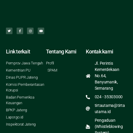
Link terkait
Tentang Kami
Kontak kami
Pemprov Jawa Tengah
Profil
Jl. Perintis
Kemerdekaan
Kementrian PU
SPAM
No.64,
Dinas PUPR Jateng
Banyumanik,
Komisi Pemberantasan
Semarang
Korupsi
024 - 35303000
Badan Pemeriksa
Keuangan
tirtautama@tirta
BPKP Jateng
utama.id
Lapor.go.id
Pengaduan
Inspektorat Jateng
(Whistleblowing
System)